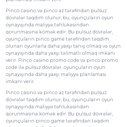
Pinco casino və pinco az tərəfindən pulsuz
dövrələr təqdim olunur, bu, oyunçuların oyun
oynayışında maliyyə təhlükəsindən
qorunmasına kömək edir. Bu pulsuz dövrələr,
oyunçuların pinco game tərəfindən təqdim
olunan oyunlarla daha yaxşı tanış olmaq və oyun
oynayışında daha yaxşı təlimatlı olmaq imkanı
verir. Pinco casino promo code və pinco promo
code ilə pulsuz dövrələr, oyunçuların oyun
oynayışında daha yaxşı maliyyə planlaması
imkanı verir.
Pinco casino və pinco az tərəfindən pulsuz
dövrələr təqdim olunur, bu, oyunçuların oyun
oynayışında maliyyə təhlükəsindən
qorunmasına kömək edir. Bu pulsuz dövrələr,
oyunçuların pinco game tərəfindən təqdim