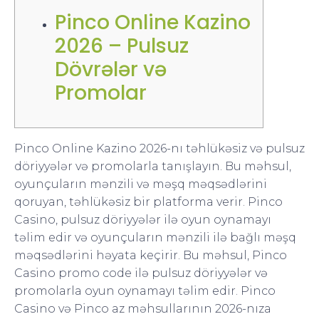
Pinco Online Kazino
2026 – Pulsuz
Dövrələr və
Promolar
Pinco Online Kazino 2026-nı təhlükəsiz və pulsuz
döriyyələr və promolarla tanışlayın. Bu məhsul,
oyunçuların mənzili və məşq məqsədlərini
qoruyan, təhlükəsiz bir platforma verir. Pinco
Casino, pulsuz döriyyələr ilə oyun oynamayı
təlim edir və oyunçuların mənzili ilə bağlı məşq
məqsədlərini həyata keçirir. Bu məhsul, Pinco
Casino promo code ilə pulsuz döriyyələr və
promolarla oyun oynamayı təlim edir. Pinco
Casino və Pinco az məhsullarının 2026-nıza