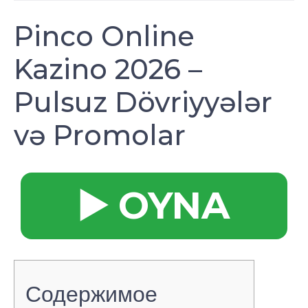
Pinco Online
Kazino 2026 –
Pulsuz Dövriyyələr
və Promolar
▶️ OYNA
Содержимое