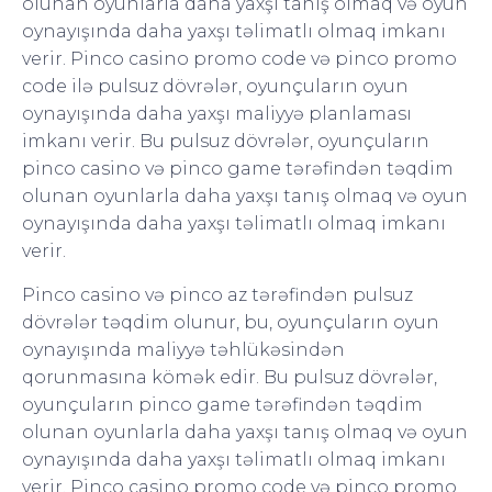
olunan oyunlarla daha yaxşı tanış olmaq və oyun
oynayışında daha yaxşı təlimatlı olmaq imkanı
verir. Pinco casino promo code və pinco promo
code ilə pulsuz dövrələr, oyunçuların oyun
oynayışında daha yaxşı maliyyə planlaması
imkanı verir. Bu pulsuz dövrələr, oyunçuların
pinco casino və pinco game tərəfindən təqdim
olunan oyunlarla daha yaxşı tanış olmaq və oyun
oynayışında daha yaxşı təlimatlı olmaq imkanı
verir.
Pinco casino və pinco az tərəfindən pulsuz
dövrələr təqdim olunur, bu, oyunçuların oyun
oynayışında maliyyə təhlükəsindən
qorunmasına kömək edir. Bu pulsuz dövrələr,
oyunçuların pinco game tərəfindən təqdim
olunan oyunlarla daha yaxşı tanış olmaq və oyun
oynayışında daha yaxşı təlimatlı olmaq imkanı
verir. Pinco casino promo code və pinco promo