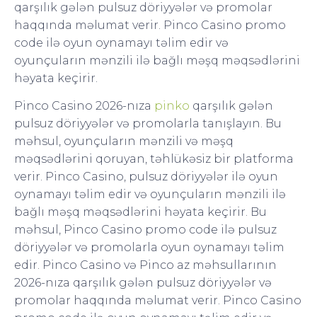
qarşılık gələn pulsuz döriyyələr və promolar
haqqında məlumat verir. Pinco Casino promo
code ilə oyun oynamayı təlim edir və
oyunçuların mənzili ilə bağlı məşq məqsədlərini
həyata keçirir.
Pinco Casino 2026-nıza
pinko
qarşılık gələn
pulsuz döriyyələr və promolarla tanışlayın. Bu
məhsul, oyunçuların mənzili və məşq
məqsədlərini qoruyan, təhlükəsiz bir platforma
verir. Pinco Casino, pulsuz döriyyələr ilə oyun
oynamayı təlim edir və oyunçuların mənzili ilə
bağlı məşq məqsədlərini həyata keçirir. Bu
məhsul, Pinco Casino promo code ilə pulsuz
döriyyələr və promolarla oyun oynamayı təlim
edir. Pinco Casino və Pinco az məhsullarının
2026-nıza qarşılık gələn pulsuz döriyyələr və
promolar haqqında məlumat verir. Pinco Casino