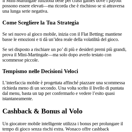
Il Mini‑Martingale funziona bene per crash games dove i payout
possono essere elevati—ma ricorda che è rischioso se si attraversa
una lunga serie negativa.
Come Scegliere la Tua Strategia
Se sei nuovo al gioco mobile, inizia con il Flat Betting; mantiene
basse le emozioni e ti dà un’idea reale della volatilità del gioco.
Se sei disposto a rischiare un po’ di più e desideri premi più grandi,
prova il Mini‑Martingale—ma solo dopo averlo testato con
scommesse piccole.
Tempismo nelle Decisioni Veloci
L’interfaccia mobile è progettata affinché piazzare una scommessa
richieda meno di un secondo. Una volta scelto il livello di puntata
dal menu, basta un tap per confermarlo e vedere l’esito quasi
istantaneamente.
Cashback & Bonus al Volo
Un giocatore mobile intelligente utilizza i bonus per prolungare il
tempo di gioco senza rischi extra. Wonaco offre cashback