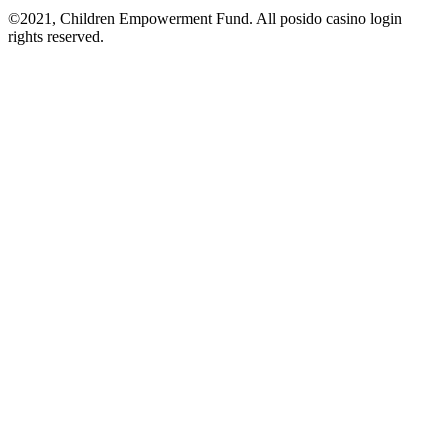
©2021, Children Empowerment Fund. All
posido casino login
rights reserved.