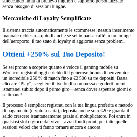
sbloccando limiti di prelievo migliori e supporto personalizzato
senza bisogno di sessioni lunghe.
Meccaniche di Loyalty Semplificate
Il sistema traccia automaticamente le scommesse; nessun inserimento
manuale richiesto—quindi anche se sei in pausa caffè in un lounge
dell’aeroporto, il tuo stato di loyalty si aggiorna senza problemi.
Ottieni +250% sul Tuo Deposito!
Se sei pronto a scoprire quanto è veloce il gaming mobile su
Wonaco, registrati oggi e richiedi il generoso bonus di benvenuto:
un incredibile 250 % di match fino a €2 500 su tre depositi. Basta
cliccare “Play”, scegliere il livello di scommessa e goderti premi
istantanei subito dopo il primo giro—senza dover aspettare giorni o
settimane!
Il processo è semplice: registrati con la tua lingua preferita e metodo
di pagamento (crypto o carta), deposita anche solo €20 e guarda il
saldo crescere istantaneamente grazie al moltiplicatore. Poi entra in
qualsiasi slot o gioco dal vivo—avrai fondi pronti per tutte quelle
sessioni veloci che ti fanno tornare ancora e ancora.