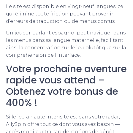
Le site est disponible en vingt-neuf langues, ce
qui élimine toute friction pouvant provenir
d’erreurs de traduction ou de menus confus.
Un joueur parlant espagnol peut naviguer dans
les menus dans sa langue maternelle, facilitant
ainsi la concentration sur le jeu plutôt que sur la
compréhension de l’interface.
Votre prochaine aventure
rapide vous attend –
Obtenez votre bonus de
400% !
Si le jeu à haute intensité est dans votre radar,
AllySpin offre tout ce dont vous avez besoin —
accès mobile ultra-rapide, options de dépôt