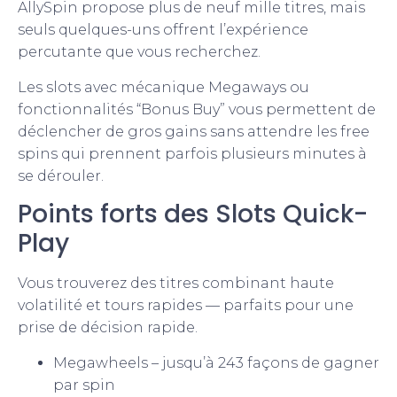
AllySpin propose plus de neuf mille titres, mais
seuls quelques-uns offrent l’expérience
percutante que vous recherchez.
Les slots avec mécanique Megaways ou
fonctionnalités “Bonus Buy” vous permettent de
déclencher de gros gains sans attendre les free
spins qui prennent parfois plusieurs minutes à
se dérouler.
Points forts des Slots Quick-
Play
Vous trouverez des titres combinant haute
volatilité et tours rapides — parfaits pour une
prise de décision rapide.
Megawheels – jusqu’à 243 façons de gagner
par spin