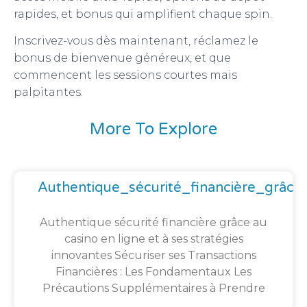
rapides, et bonus qui amplifient chaque spin.
Inscrivez-vous dès maintenant, réclamez le
bonus de bienvenue généreux, et que
commencent les sessions courtes mais
palpitantes.
More To Explore
Authentique_sécurité_financière_grâce
Authentique sécurité financière grâce au
casino en ligne et à ses stratégies
innovantes Sécuriser ses Transactions
Financières : Les Fondamentaux Les
Précautions Supplémentaires à Prendre