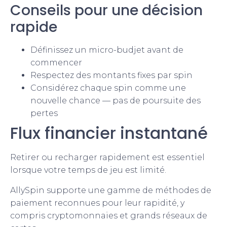
Conseils pour une décision
rapide
Définissez un micro-budjet avant de
commencer
Respectez des montants fixes par spin
Considérez chaque spin comme une
nouvelle chance — pas de poursuite des
pertes
Flux financier instantané
Retirer ou recharger rapidement est essentiel
lorsque votre temps de jeu est limité.
AllySpin supporte une gamme de méthodes de
paiement reconnues pour leur rapidité, y
compris cryptomonnaies et grands réseaux de