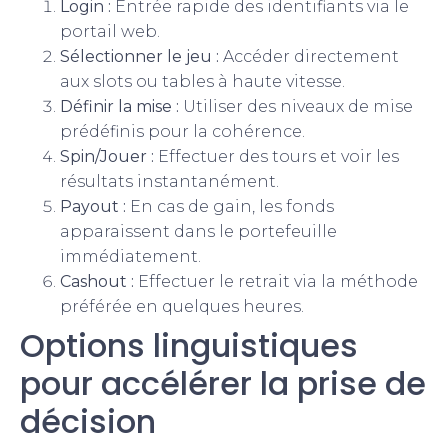
Login :
Entrée rapide des identifiants via le
portail web.
Sélectionner le jeu :
Accéder directement
aux slots ou tables à haute vitesse.
Définir la mise :
Utiliser des niveaux de mise
prédéfinis pour la cohérence.
Spin/Jouer :
Effectuer des tours et voir les
résultats instantanément.
Payout :
En cas de gain, les fonds
apparaissent dans le portefeuille
immédiatement.
Cashout :
Effectuer le retrait via la méthode
préférée en quelques heures.
Options linguistiques
pour accélérer la prise de
décision