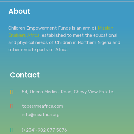
About
Children Empowerment Funds is an arm of
Mission
Enablers Africa
, established to meet the educational
and physical needs of Children in Northern Nigeria and
other remote parts of Africa.
Contact
54, Udeco Medical Road, Chevy View Estate.
tope@meafrica.com
info@meafrica.org
(+234)-902 877 5076