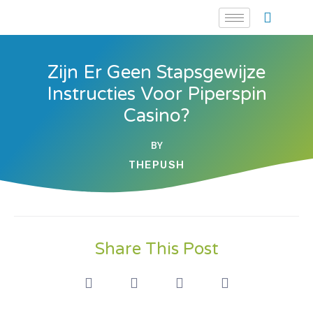
Zijn Er Geen Stapsgewijze
Instructies Voor Piperspin
Casino?
BY
THEPUSH
Share This Post