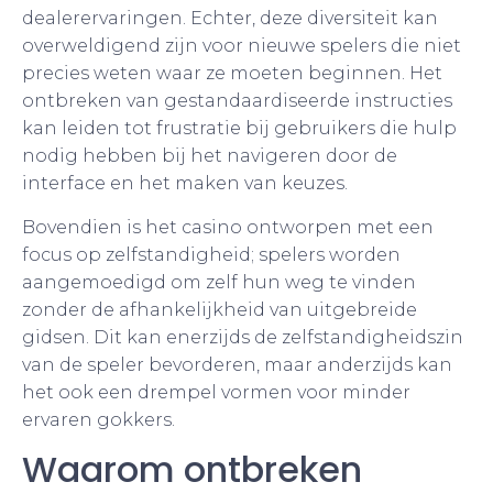
dealerervaringen. Echter, deze diversiteit kan
overweldigend zijn voor nieuwe spelers die niet
precies weten waar ze moeten beginnen. Het
ontbreken van gestandaardiseerde instructies
kan leiden tot frustratie bij gebruikers die hulp
nodig hebben bij het navigeren door de
interface en het maken van keuzes.
Bovendien is het casino ontworpen met een
focus op zelfstandigheid; spelers worden
aangemoedigd om zelf hun weg te vinden
zonder de afhankelijkheid van uitgebreide
gidsen. Dit kan enerzijds de zelfstandigheidszin
van de speler bevorderen, maar anderzijds kan
het ook een drempel vormen voor minder
ervaren gokkers.
Waarom ontbreken