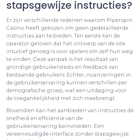
stapsgewijze instructies?
Er zijn verschillende redenen waarom Piperspin
Casino heeft gekozen om geen gedetailleerde
instructies aan te bieden. Ten eerste kan de
operator geloven dat het ontwerp van de site
intuïtief genoeg is voor spelers om zelf hun weg
te vinden. Deze aanpak is het resultaat van
grondige gebruikerstests en feedback van
bestaande gebruikers. Echter, nuanceringen in
de gebruikerservaring kunnen verschillen per
demografische groep, wat een uitdaging voor
de toegankelijkheid met zich meebrengt.
Bovendien kan het aanbieden van instructies de
snelheid en efficiëntie van de
gebruikerservaring beïnvloeden. Een
vereenvoudigde interface zonder stapsgewijze