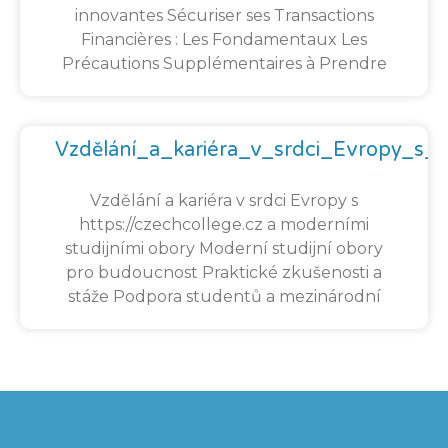
innovantes Sécuriser ses Transactions
Financières : Les Fondamentaux Les
Précautions Supplémentaires à Prendre
Vzdělání_a_kariéra_v_srdci_Evropy_s_
Vzdělání a kariéra v srdci Evropy s
https://czechcollege.cz a moderními
studijními obory Moderní studijní obory
pro budoucnost Praktické zkušenosti a
stáže Podpora studentů a mezinárodní