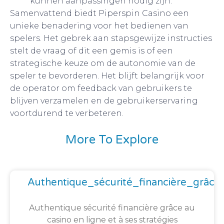
kunnen aanpassingen nodig zijn.
Samenvattend biedt Piperspin Casino een
unieke benadering voor het bedienen van
spelers. Het gebrek aan stapsgewijze instructies
stelt de vraag of dit een gemis is of een
strategische keuze om de autonomie van de
speler te bevorderen. Het blijft belangrijk voor
de operator om feedback van gebruikers te
blijven verzamelen en de gebruikerservaring
voortdurend te verbeteren.
More To Explore
Authentique_sécurité_financière_grâce
Authentique sécurité financière grâce au
casino en ligne et à ses stratégies