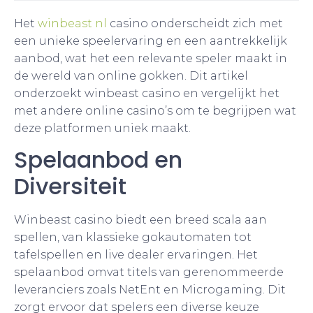
Het
winbeast nl
casino onderscheidt zich met
een unieke speelervaring en een aantrekkelijk
aanbod, wat het een relevante speler maakt in
de wereld van online gokken. Dit artikel
onderzoekt winbeast casino en vergelijkt het
met andere online casino’s om te begrijpen wat
deze platformen uniek maakt.
Spelaanbod en
Diversiteit
Winbeast casino biedt een breed scala aan
spellen, van klassieke gokautomaten tot
tafelspellen en live dealer ervaringen. Het
spelaanbod omvat titels van gerenommeerde
leveranciers zoals NetEnt en Microgaming. Dit
zorgt ervoor dat spelers een diverse keuze