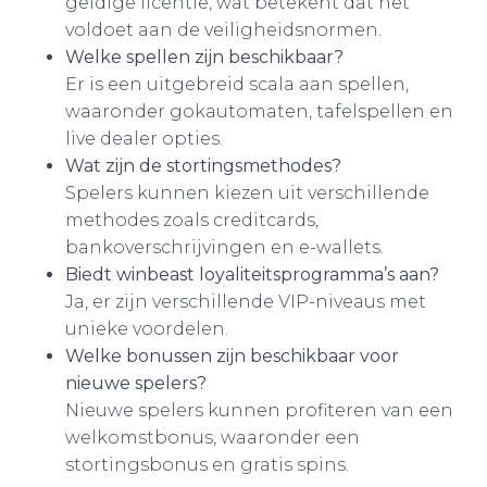
geldige licentie, wat betekent dat het
voldoet aan de veiligheidsnormen.
Welke spellen zijn beschikbaar?
Er is een uitgebreid scala aan spellen,
waaronder gokautomaten, tafelspellen en
live dealer opties.
Wat zijn de stortingsmethodes?
Spelers kunnen kiezen uit verschillende
methodes zoals creditcards,
bankoverschrijvingen en e-wallets.
Biedt winbeast loyaliteitsprogramma’s aan?
Ja, er zijn verschillende VIP-niveaus met
unieke voordelen.
Welke bonussen zijn beschikbaar voor
nieuwe spelers?
Nieuwe spelers kunnen profiteren van een
welkomstbonus, waaronder een
stortingsbonus en gratis spins.