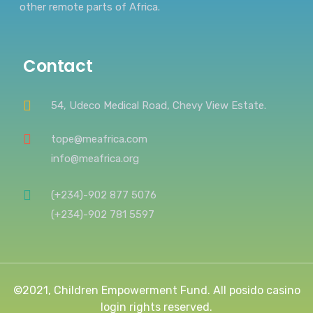
other remote parts of Africa.
Contact
54, Udeco Medical Road, Chevy View Estate.
tope@meafrica.com
info@meafrica.org
(+234)-902 877 5076
(+234)-902 781 5597
©2021, Children Empowerment Fund. All
posido casino
login rights reserved.