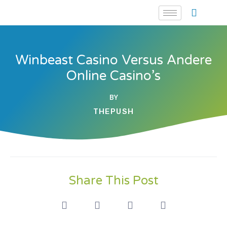
Winbeast Casino Versus Andere
Online Casino’s
BY
THEPUSH
Share This Post