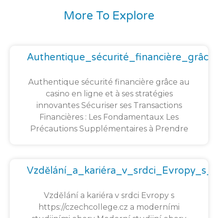
More To Explore
Authentique_sécurité_financière_grâce
Authentique sécurité financière grâce au
casino en ligne et à ses stratégies
innovantes Sécuriser ses Transactions
Financières : Les Fondamentaux Les
Précautions Supplémentaires à Prendre
Vzdělání_a_kariéra_v_srdci_Evropy_s_
Vzdělání a kariéra v srdci Evropy s
https://czechcollege.cz a moderními