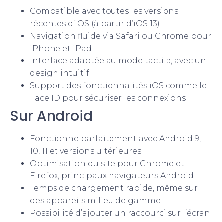
Compatible avec toutes les versions
récentes d’iOS (à partir d’iOS 13)
Navigation fluide via Safari ou Chrome pour
iPhone et iPad
Interface adaptée au mode tactile, avec un
design intuitif
Support des fonctionnalités iOS comme le
Face ID pour sécuriser les connexions
Sur Android
Fonctionne parfaitement avec Android 9,
10, 11 et versions ultérieures
Optimisation du site pour Chrome et
Firefox, principaux navigateurs Android
Temps de chargement rapide, même sur
des appareils milieu de gamme
Possibilité d’ajouter un raccourci sur l’écran