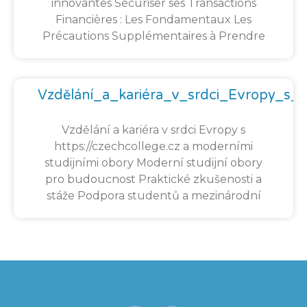
innovantes Sécuriser ses Transactions
Financières : Les Fondamentaux Les
Précautions Supplémentaires à Prendre
Vzdělání_a_kariéra_v_srdci_Evropy_s_
Vzdělání a kariéra v srdci Evropy s
https://czechcollege.cz a moderními
studijními obory Moderní studijní obory
pro budoucnost Praktické zkušenosti a
stáže Podpora studentů a mezinárodní