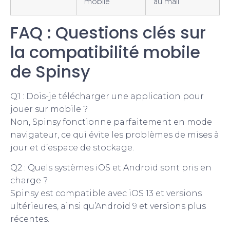
mobile
au mail
FAQ : Questions clés sur
la compatibilité mobile
de Spinsy
Q1 : Dois-je télécharger une application pour
jouer sur mobile ?
Non, Spinsy fonctionne parfaitement en mode
navigateur, ce qui évite les problèmes de mises à
jour et d’espace de stockage.
Q2 : Quels systèmes iOS et Android sont pris en
charge ?
Spinsy est compatible avec iOS 13 et versions
ultérieures, ainsi qu’Android 9 et versions plus
récentes.