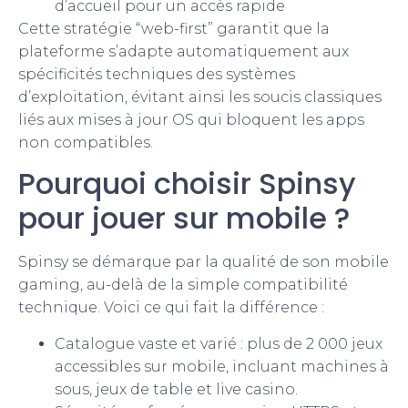
d’accueil pour un accès rapide
Cette stratégie “web-first” garantit que la
plateforme s’adapte automatiquement aux
spécificités techniques des systèmes
d’exploitation, évitant ainsi les soucis classiques
liés aux mises à jour OS qui bloquent les apps
non compatibles.
Pourquoi choisir Spinsy
pour jouer sur mobile ?
Spinsy se démarque par la qualité de son mobile
gaming, au-delà de la simple compatibilité
technique. Voici ce qui fait la différence :
Catalogue vaste et varié : plus de 2 000 jeux
accessibles sur mobile, incluant machines à
sous, jeux de table et live casino.