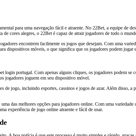
damental para uma navegação fácil e atraente. No 22Bet, a equipe de de
a de cores alegres, o 22Bet é capaz de atrair jogadores de todo o mund
s jogadores encontrem facilmente os jogos que desejam. Com uma varieda
para dispositivos móveis, o que significa que os jogadores podem jogar
bet login portugal. Com apenas alguns cliques, os jogadores podem se c
os jogadores joguem em seu dispositivo móvel.
 de jogo, incluindo esportes, cassinos e jogos de azar. Além disso, a 
do-a uma das melhores opções para jogadores online. Com uma variedade 
a experiência de jogo online atraente e fácil de usar.
ade
ito. A boa notícia é que este processo é muito simples e rápido, graças à