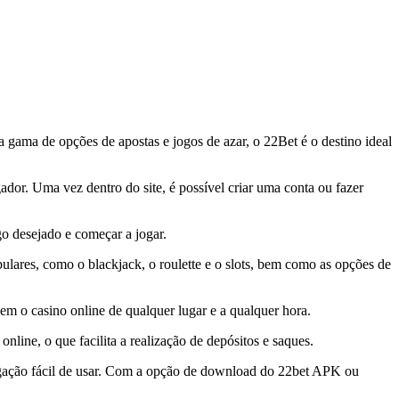
 gama de opções de apostas e jogos de azar, o 22Bet é o destino ideal
dor. Uma vez dentro do site, é possível criar uma conta ou fazer
go desejado e começar a jogar.
pulares, como o blackjack, o roulette e o slots, bem como as opções de
 o casino online de qualquer lugar e a qualquer hora.
line, o que facilita a realização de depósitos e saques.
egação fácil de usar. Com a opção de download do 22bet APK ou