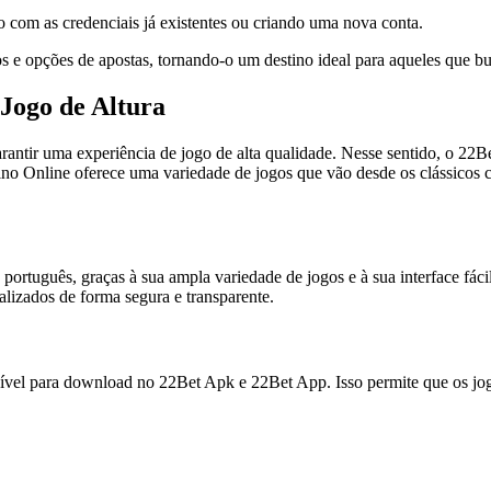
to com as credenciais já existentes ou criando uma nova conta.
 e opções de apostas, tornando-o um destino ideal para aqueles que b
Jogo de Altura
garantir uma experiência de jogo de alta qualidade. Nesse sentido, o 22
ino Online oferece uma variedade de jogos que vão desde os clássicos 
rtuguês, graças à sua ampla variedade de jogos e à sua interface fáci
alizados de forma segura e transparente.
el para download no 22Bet Apk e 22Bet App. Isso permite que os joga