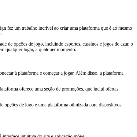
sign fez um trabalho incrível ao criar uma plataforma que é ao mesmo
o.
de de opções de jogo, incluindo esportes, cassinos e jogos de azar, o
 em qualquer lugar, a qualquer momento.
onectar à plataforma e começar a jogar. Além disso, a plataforma
plataforma oferece uma seção de promoções, que inclui ofertas
de opções de jogo e uma plataforma otimizada para dispositivos
 interface intuitiva do site e aplicação móvel.