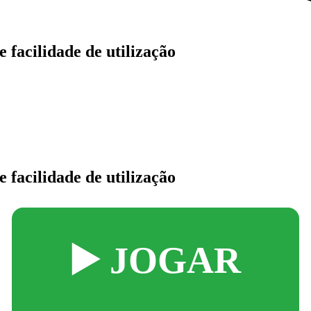
e facilidade de utilização
e facilidade de utilização
▶️ JOGAR