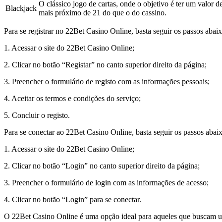
O clássico jogo de cartas, onde o objetivo é ter um valor de
Blackjack
mais próximo de 21 do que o do cassino.
Para se registrar no 22Bet Casino Online, basta seguir os passos abaix
1. Acessar o site do 22Bet Casino Online;
2. Clicar no botão “Registar” no canto superior direito da página;
3. Preencher o formulário de registo com as informações pessoais;
4. Aceitar os termos e condições do serviço;
5. Concluir o registo.
Para se conectar ao 22Bet Casino Online, basta seguir os passos abai
1. Acessar o site do 22Bet Casino Online;
2. Clicar no botão “Login” no canto superior direito da página;
3. Preencher o formulário de login com as informações de acesso;
4. Clicar no botão “Login” para se conectar.
O 22Bet Casino Online é uma opção ideal para aqueles que buscam uma