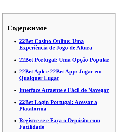
Содержимое
22Bet Casino Online: Uma
Experiência de Jogo de Altura
22Bet Portugal: Uma Opção Popular
22Bet Apk e 22Bet App: Jogar em
Qualquer Lugar
Interface Atraente e Fácil de Navegar
22Bet Login Portugal: Acessar a
Plataforma
Registre-se e Faça o Depósito com
Facilidade