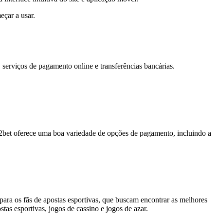
eçar a usar.
, serviços de pagamento online e transferências bancárias.
22bet oferece uma boa variedade de opções de pagamento, incluindo a
 para os fãs de apostas esportivas, que buscam encontrar as melhores
as esportivas, jogos de cassino e jogos de azar.