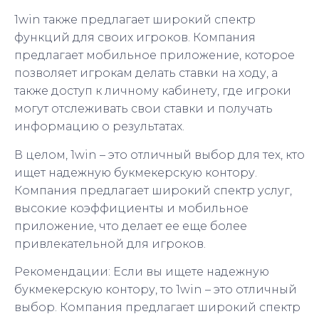
1win также предлагает широкий спектр
функций для своих игроков. Компания
предлагает мобильное приложение, которое
позволяет игрокам делать ставки на ходу, а
также доступ к личному кабинету, где игроки
могут отслеживать свои ставки и получать
информацию о результатах.
В целом, 1win – это отличный выбор для тех, кто
ищет надежную букмекерскую контору.
Компания предлагает широкий спектр услуг,
высокие коэффициенты и мобильное
приложение, что делает ее еще более
привлекательной для игроков.
Рекомендации: Если вы ищете надежную
букмекерскую контору, то 1win – это отличный
выбор. Компания предлагает широкий спектр