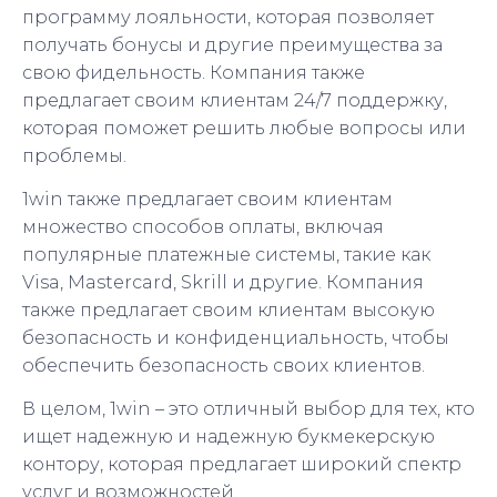
программу лояльности, которая позволяет
получать бонусы и другие преимущества за
свою фидельность. Компания также
предлагает своим клиентам 24/7 поддержку,
которая поможет решить любые вопросы или
проблемы.
1win также предлагает своим клиентам
множество способов оплаты, включая
популярные платежные системы, такие как
Visa, Mastercard, Skrill и другие. Компания
также предлагает своим клиентам высокую
безопасность и конфиденциальность, чтобы
обеспечить безопасность своих клиентов.
В целом, 1win – это отличный выбор для тех, кто
ищет надежную и надежную букмекерскую
контору, которая предлагает широкий спектр
услуг и возможностей.